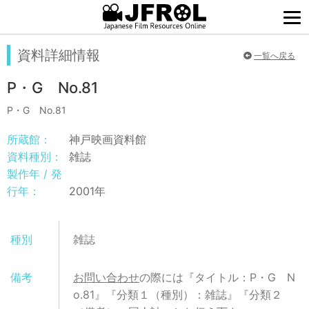
資料詳細情報
一覧へ戻る
P・G No.81
P・G No.81
所蔵館：
神戸映画資料館
資料種別：
雑誌
製作年 / 発
行年：
2001年
種別
雑誌
備考
お問い合わせ
の際には『タイトル：P・G N
o.81』『分類１（種別）：雑誌』『分類２