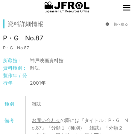
資料詳細情報
一覧へ戻る
P・G No.87
P・G No.87
所蔵館：
神戸映画資料館
資料種別：
雑誌
製作年 / 発
行年：
2001年
種別
雑誌
備考
お問い合わせ
の際には『タイトル：P・G N
o.87』『分類１（種別）：雑誌』『分類２